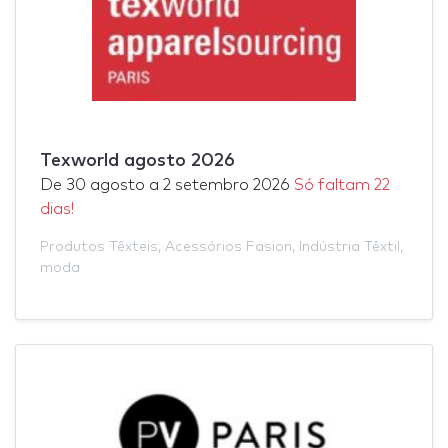
Texworld agosto 2026
De
30 agosto
a
2 setembro 2026
Só faltam 22
dias!
Produtos Têxteis
,
Acessórios Fasion
,
Indústria Têxtil
,
moda