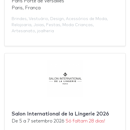
Paris Porte de Versailles
Paris, França
Brindes
,
Vestuário
,
Design
,
Acessórios de Moda
,
Relojoaria
,
Joias
,
Festas
,
Moda Crianças
,
Artesanato
,
joalheria
Salon International de la Lingerie 2026
De
5
a
7 setembro 2026
Só faltam 28 dias!