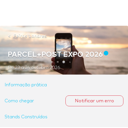
Feiras Londres
PARCEL+POST EXPO 2026
De
23
a
24 outubro 2026
Informação prática
Como chegar
Notificar um erro
Stands Construídos