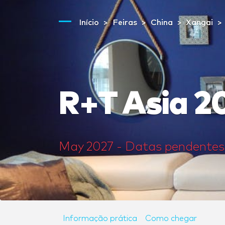
Início
Feiras
China
Xangai
R+T Asia 2
May 2027 - Datas pendentes
Informação prática
Como chegar