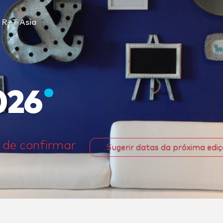
R+T Asia
026
 de confirmar
Sugerir datas da próxima edi