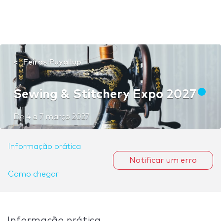
Feiras Puyallup
Sewing & Stitchery Expo 2027
De
4
a
7 março 2027
Informação prática
Notificar um erro
Como chegar
Informação prática