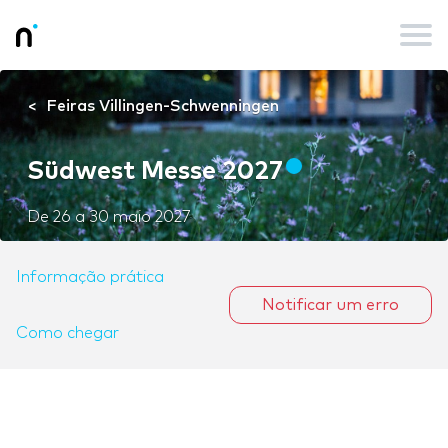
Feiras Villingen-Schwenningen
Südwest Messe 2027
De
26
a
30 maio 2027
Informação prática
Notificar um erro
Como chegar