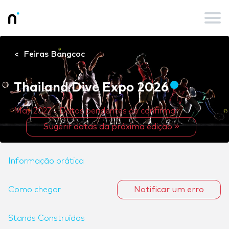
Feiras Bangcoc
Thailand Dive Expo 2026
May 2027 - Datas pendentes de confirmar
Sugerir datas da próxima edição
Informação prática
Como chegar
Notificar um erro
Stands Construídos