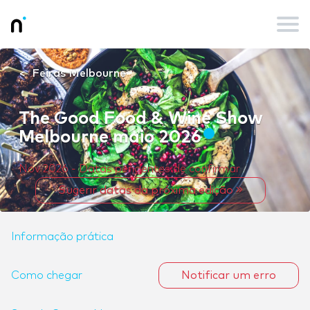
Feiras Melbourne
The Good Food & Wine Show
Melbourne maio 2026
Nov 2026 - Datas pendentes de confirmar
Sugerir datas da próxima edição
Informação prática
Como chegar
Notificar um erro