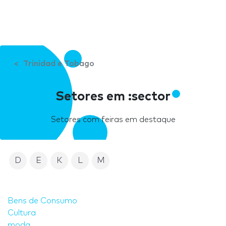
Trinidad e Tobago
Setores em :sector
Setores com feiras em destaque
D
E
K
L
M
Bens de Consumo
Cultura
moda