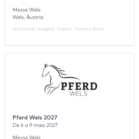
Messe Wels
Wels, Áustria
automóvel
,
Viagens
,
Trailers
,
Turismo Rural
Pferd Wels 2027
De
6
a
9 maio 2027
Messe Wels