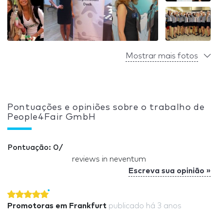
Mostrar mais fotos
Pontuações e opiniões sobre o trabalho de
People4Fair GmbH
Pontuação: 0/
reviews in neventum
Escreva sua opinião »
Promotoras em Frankfurt
publicado
há 3 anos