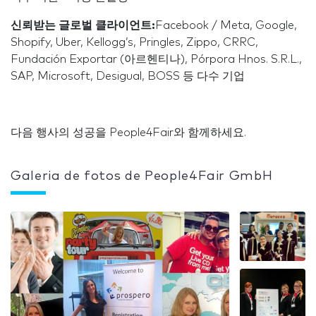
신뢰받는 글로벌 클라이언트:
Facebook / Meta, Google,
Shopify, Uber, Kellogg’s, Pringles, Zippo, CRRC,
Fundación Exportar (아르헨티나), Pórpora Hnos. S.R.L.,
SAP, Microsoft, Desigual, BOSS 등 다수 기업
다음 행사의 성공을 People4Fair와 함께하세요.
Galeria de fotos de People4Fair GmbH