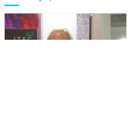
ITEC Feira de Cologne
Planejamento da força de trabalho completo
para a feira com o registo, scanner, recepção e
controles de gerenciamento de conferência.
Requisitos: Inglês, Alemão e outras línguas
estrangeiras ...