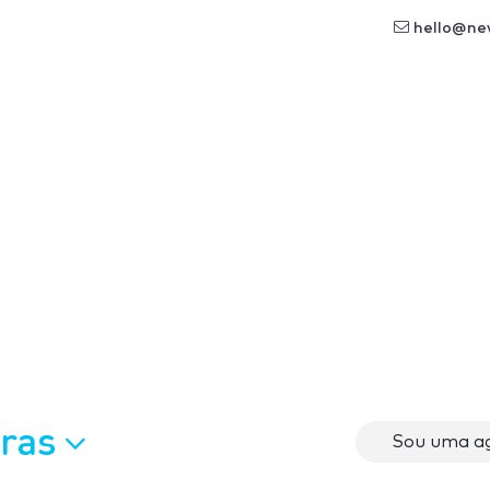
hello@ne
oras
Sou uma ag