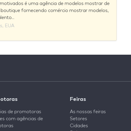
motivados é uma agência de modelos mostrar de
 boutique fornecendo comércio mostrar modelos,
ento...
s, EUA
otoras
Feiras
ias de promotoras
As nossas feiras
es com agências de
Setores
toras
Cidades