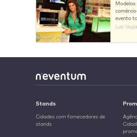
Modelos 
comércio
evento tal
Las Vega
Stands
Prom
Cidades com fornecedores de
Agênc
stands
Cidad
promo