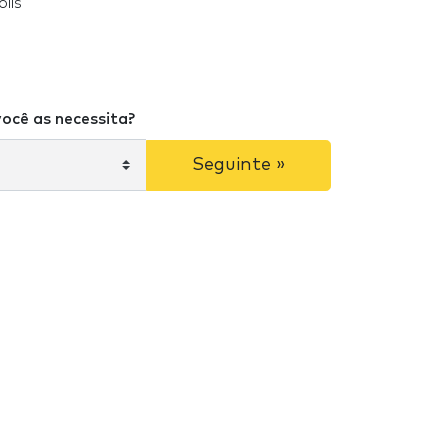
lis
ocê as necessita?
Seguinte »