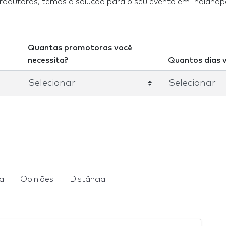
adutoras, temos a solução para o seu evento em Indianapo
Quantas promotoras você
necessita?
Quantos dias v
ia
Opiniões
Distância