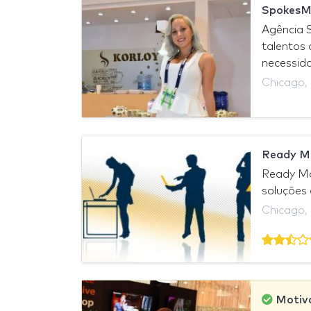
SpokesM
Agência 
talentos 
necessida
Chicago,
Ready M
Ready Ma
soluções 
Chicago,
Motiv