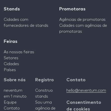
Stands
Promotoras
Cidades com
Agências de promotoras
fornecedores de stands
Cidades com agências de
promotoras
Feiras
As nossas feiras
Setores
Cidades
Países
Sobre nós
Registro
Contato
neventum
Construo
hello@neventum.com
em 1 minuto
stands
Equipe
Sou uma
Consentimento
Contato
agência de
de cookies