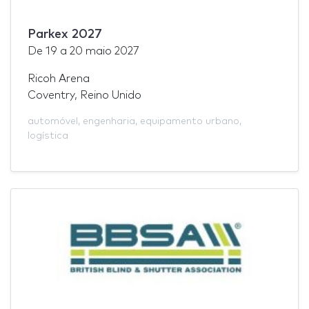
Parkex 2027
De
19
a
20 maio 2027
Ricoh Arena
Coventry, Reino Unido
automóvel
,
engenharia
,
equipamento urbano
,
logística