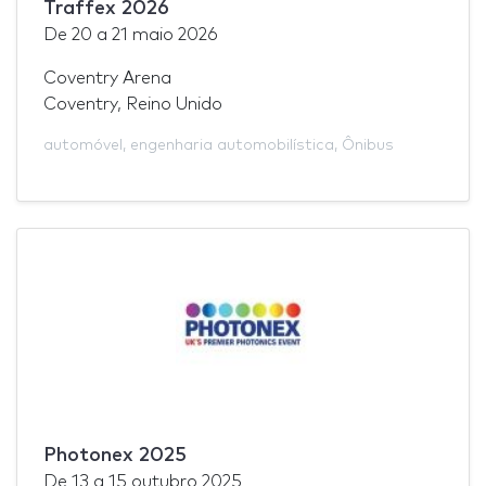
Traffex 2026
De
20
a
21 maio 2026
Coventry Arena
Coventry, Reino Unido
automóvel
,
engenharia automobilística
,
Ônibus
Photonex 2025
De
13
a
15 outubro 2025