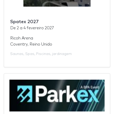
Spatex 2027
De
2
a
4 fevereiro 2027
Ricoh Arena
Coventry, Reino Unido
Saunas
,
Spas
,
Piscinas
,
jardinagem