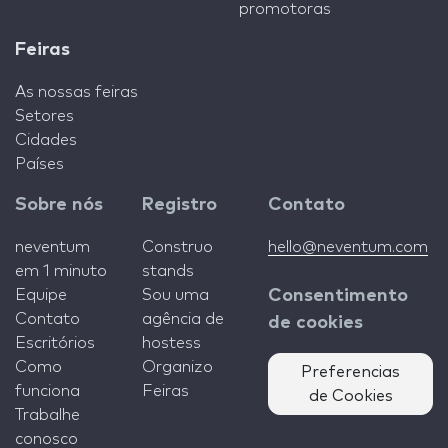
promotoras
Feiras
As nossas feiras
Setores
Cidades
Países
Sobre nós
Registro
Contato
neventum
Construo
hello@neventum.com
em 1 minuto
stands
Equipe
Sou uma
Consentimento
Contato
agência de
de cookies
Escritórios
hostess
Como
Organizo
Preferencias
funciona
Feiras
de Cookies
Trabalhe
conosco