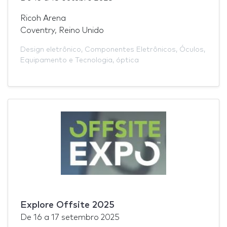
Ricoh Arena
Coventry, Reino Unido
Design eletrônico
,
Componentes Eletrônicos
,
Óculos
,
Equipamento e Tecnologia
,
óptica
Explore Offsite 2025
De
16
a
17 setembro 2025