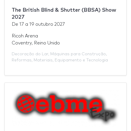
The British Blind & Shutter (BBSA) Show
2027
De
17
a
19 outubro 2027
Ricoh Arena
Coventry, Reino Unido
Decoração do Lar
,
Máquinas para Construção
,
Reformas
,
Materiais
,
Equipamento e Tecnologia