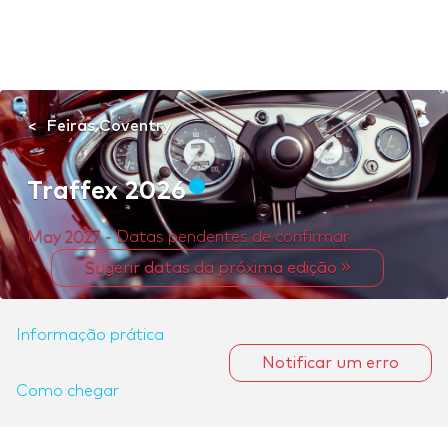
Feiras Coventry
Traffex 2026
May 2027 - Datas pendentes de confirmar
Sugerir datas da próxima edição
Informação prática
Notificar um erro
Como chegar