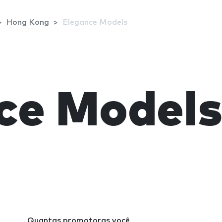
Hong Kong
Elegance Models
ce Model
Quantas promotoras você