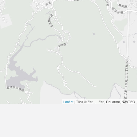
Leaflet
| Tiles © Esri — Esri, DeLorme, NAVTEQ