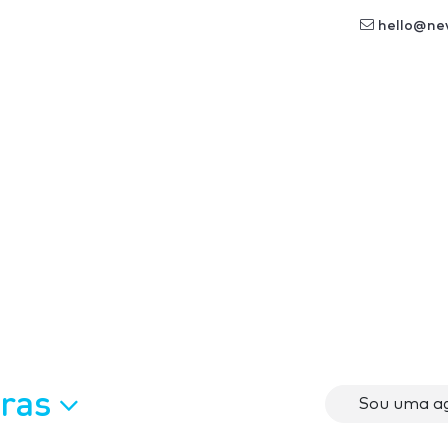
hello@ne
oras
Sou uma ag