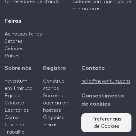
fornecedores de stands
Cidades com agências de
promotoras
Feiras
As nossas feiras
Setores
Cidades
Países
Sobre nós
Registro
Contato
neventum
Construo
hello@neventum.com
em 1 minuto
stands
Equipe
Sou uma
Consentimento
Contato
agência de
de cookies
Escritórios
hostess
Como
Organizo
Preferencias
funciona
Feiras
de Cookies
Trabalhe